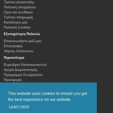
Τρόποι αποστολής
Πολιτική απορρήτου
Όροι και συνθήκες
Τρόποι πληρωμής
Κατάλογος μας
Πολιτική Cookies
Εξυπηρέτηση Πελατών
Επικοινωνήστε μαζί μας
Επιστροφές
Χάρτης Ιστότοπου
Περισσότερα
Ευρετήριο Κατασκευαστών
Αγορά Δωροεπιταγής
Πρόγραμμα Συνεργατών
Προσφορές
Ο Λογαριασμός μου
Ο Λογαριασμός μου
This website uses cookies to ensure you get
Ιστορικό Παραγγελιών
the best experience on our website.
Λίστα Αγαπημένων
Learn more
Newsletter