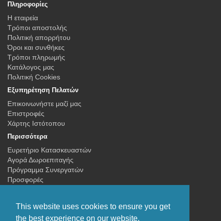
Πληροφορίες
Η εταιρεία
Τρόποι αποστολής
Πολιτική απορρήτου
Όροι και συνθήκες
Τρόποι πληρωμής
Κατάλογος μας
Πολιτική Cookies
Εξυπηρέτηση Πελατών
Επικοινωνήστε μαζί μας
Επιστροφές
Χάρτης Ιστότοπου
Περισσότερα
Ευρετήριο Κατασκευαστών
Αγορά Δωροεπιταγής
Πρόγραμμα Συνεργατών
Προσφορές
Ο Λογαριασμός μου
Ο Λογαριασμός μου
This website uses cookies to ensure you get
Ιστορικό Παραγγελιών
the best experience on our website.